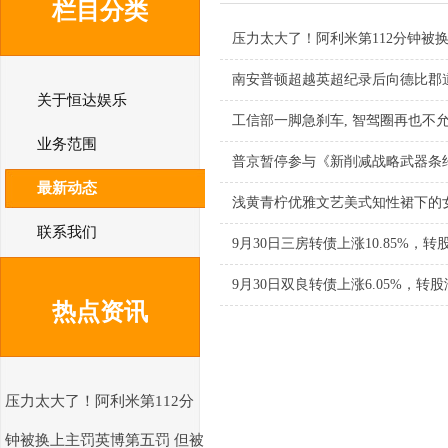
栏目分类
压力太大了！阿利米第112分钟被
南安普顿超越英超纪录后向德比郡道
关于恒达娱乐
工信部一脚急刹车, 智驾圈再也不
业务范围
普京暂停参与《新削减战略武器条
最新动态
浅黄青柠优雅文艺美式知性裙下的
联系我们
9月30日三房转债上涨10.85%，转股
9月30日双良转债上涨6.05%，转股溢
热点资讯
压力太大了！阿利米第112分
钟被换上主罚英博第五罚 但被