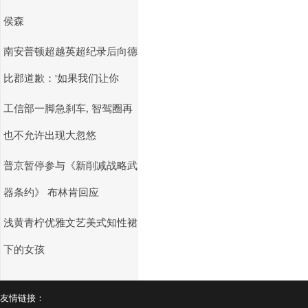
侯森
南安普顿超越英超纪录后向德
比郡道歉：'如果我们让你
工信部一脚急刹车, 智驾圈再
也不允许出现大忽悠
普京暂停参与《新削减战略武
器条约》 布林肯回应
浅黄青柠优雅文艺美式知性裙
下的女孩
友情链接：